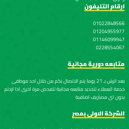
ارقام التليفون
01022848566
01204955977
01146099947
0228554067
متابعه دورية مجانية
بعد الرش بـ 21 يوما يتم الاتصال بكم من خلال احد موظفى
خدمة العملاء لتحديد متابعه مجانية للفحص مرة اخرى اذا اردتم
بدون اى مصاريف اضافية
الشركة الاولى بمصر