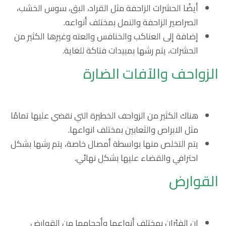
أيضًا الحشرات الزاحفة مثل القراد، البق، سوس الخشب،
الصراصير الزاحفة والنمل بمختلف أنواعه.
إضافة إلى العناكب والخنافس والعته وغيرها الكثير من
الحشرات، يتم رشها بمبيدات فتاكة للغاية.
الزواحف والآفات الضارة
هناك الكثير من الزواحف الخطيرة التي نقضي عليها تمامًا
مثل الابراص والثعابين بمختلف انواعها.
يتم التخلص منها بواسطة أمصال خاصة، يتم رشها بشكل
احترافي والقضاء عليها بشكل نهائي.
القوارض
إن الفئران بمختلف أنواعها وأحجامها من القوارض