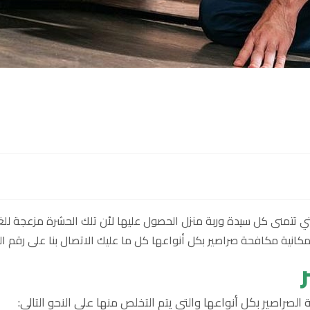
تي تتمنى كل سيدة وربة منزل الحصول عليها لأن تلك الحشرة مزعجة ل
حة صراصير بكل أنواعها كل ما عليك الاتصال بنا على رقم الشركة 01022848566 نصلك على
لصراصير بكل أنواعها والتي يتم التخلص منها على النحو التالي: