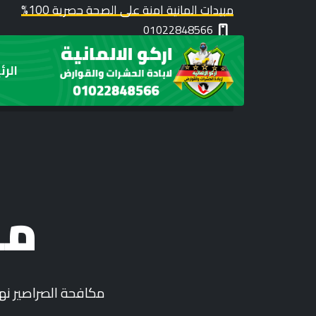
مبيدات المانية امنة على الصحة حصرية 100%
01022848566
الرئ
مك
مكافحة الصراصير نها