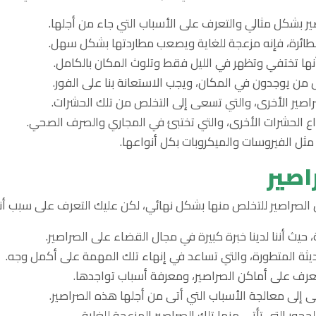
صير بشكل مثالي والتعرف على الأسباب التي جاء من أجلها.
الطائرة، فإنه مزعجة للغاية ويصعب مطاردتها بشكل سهل.
أنها تختفي وتظهر في الليل فقط وتلوث المكان بالكامل.
 من يوجدون في المكان، ويجب الاستعانة بنا على الفور.
اصير الأخرى، والتي تسعى إلى التخلص من تلك الحشرات.
نواع الحشرات الأخرى، والتي تختبئ في المجاري والصرف الصحي.
مثل الفيروسات والميكروبات بكل أنواعها.
اصير
الصراصير للتخلص منها بشكل نهائي، لكن عليك التعرف على سبب أننا
 حيث أننا لدينا خبرة كبيرة في مجال القضاء على الصراصير.
لحديثة المتطورة، والتي تساعد في إنهاء تلك المهمة على أكمل وجه.
 التعرف على أماكن الصراصير، ومعرفة أسباب تواجدها.
ى إلى معالجة الأسباب التي أتى من أجلها هذه الصراصير.
جحور التي تأتي منها تلك الصراصير المزعجة للغاية.